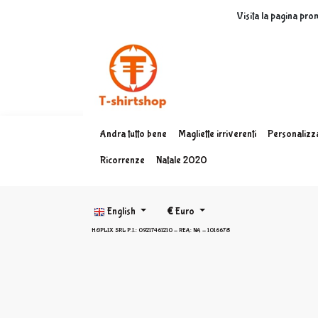
Visita la pagina pro
Andra tutto bene
Magliette irriverenti
Personalizza
Ricorrenze
Natale 2020
English
€
Euro
HOPLIX SRL P.I.: 09217461210 - REA: NA - 1016678