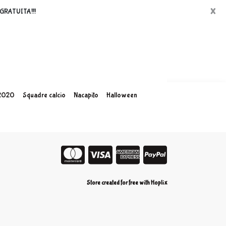
×
è GRATUITA!!!
 2020
Squadre calcio
Nacapito
Halloween
Store created for free with Hoplix