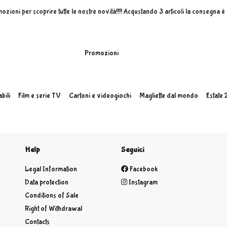
mozioni per scoprire tutte le nostre novità!!!! Acqustando 3 articoli la consegna 
Promozioni
bili
Film e serie TV
Cartoni e videogiochi
Magliette dal mondo
Estate
Help
Seguici
Legal Information
Facebook
Data protection
Instagram
Conditions of Sale
Right of Withdrawal
Contacts