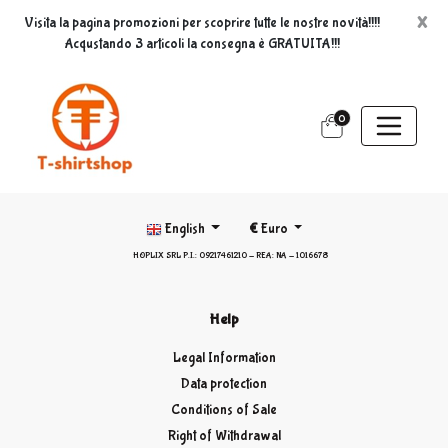
×
Visita la pagina promozioni per scoprire tutte le nostre novità!!!!
Acqustando 3 articoli la consegna è GRATUITA!!!
0
English
€
Euro
HOPLIX SRL P.I.: 09217461210 - REA: NA - 1016678
Help
Legal Information
Data protection
Conditions of Sale
Right of Withdrawal